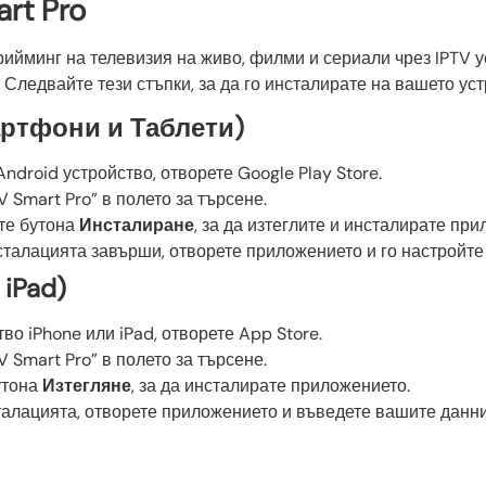
rt Pro
рийминг на телевизия на живо, филми и сериали чрез IPTV 
Следвайте тези стъпки, за да го инсталирате на вашето уст
артфони и Таблети)
Android устройство, отворете Google Play Store.
V Smart Pro” в полето за търсене.
ете бутона
Инсталиране
, за да изтеглите и инсталирате пр
сталацията завърши, отворете приложението и го настройте 
 iPad)
тво iPhone или iPad, отворете App Store.
V Smart Pro” в полето за търсене.
утона
Изтегляне
, за да инсталирате приложението.
талацията, отворете приложението и въведете вашите данни 