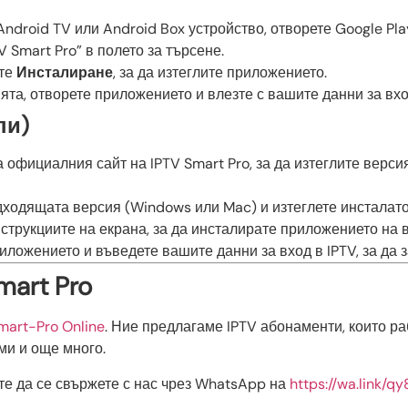
Android TV или Android Box устройство, отворете Google Play
V Smart Pro” в полето за търсене.
ете
Инсталиране
, за да изтеглите приложението.
ята, отворете приложението и влезте с вашите данни за вход
пи)
на официалния сайт на IPTV Smart Pro, за да изтеглите верс
дходящата версия (Windows или Mac) и изтеглете инсталато
нструкциите на екрана, за да инсталирате приложението на
риложението и въведете вашите данни за вход в IPTV, за да з
mart Pro
mart-Pro Online
. Ние предлагаме IPTV абонаменти, които р
ми и още много.
те да се свържете с нас чрез WhatsApp на
https://wa.link/q