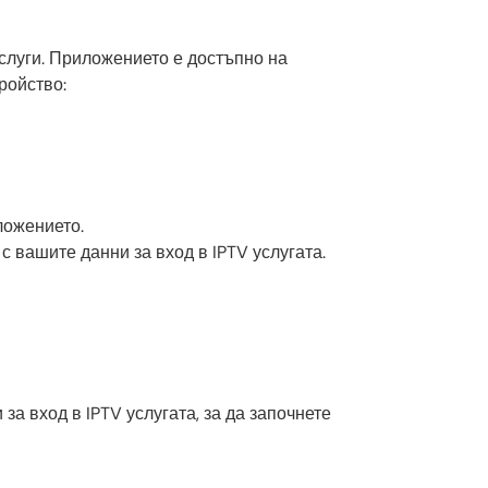
услуги. Приложението е достъпно на
ройство:
иложението.
с вашите данни за вход в IPTV услугата.
за вход в IPTV услугата, за да започнете