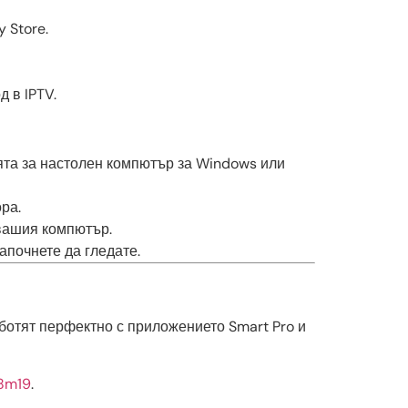
 Store.
 в IPTV.
ията за настолен компютър за Windows или
ра.
 вашия компютър.
апочнете да гледате.
аботят перфектно с приложението Smart Pro и
y8m19
.