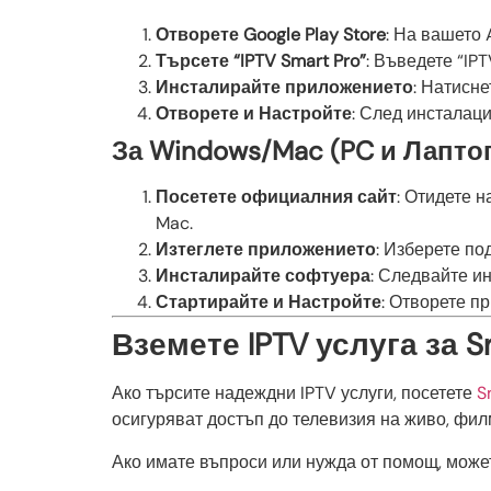
Отворете Google Play Store
: На вашето 
Търсете “IPTV Smart Pro”
: Въведете “IPT
Инсталирайте приложението
: Натисн
Отворете и Настройте
: След инсталаци
За Windows/Mac (PC и Лапто
Посетете официалния сайт
: Отидете 
Mac.
Изтеглете приложението
: Изберете по
Инсталирайте софтуера
: Следвайте и
Стартирайте и Настройте
: Отворете п
Вземете IPTV услуга за S
Ако търсите надеждни IPTV услуги, посетете
S
осигуряват достъп до телевизия на живо, фил
Ако имате въпроси или нужда от помощ, може