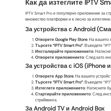
Как да изтеглите IPTV Sma
IPTV Smart Pro е популярно приложение за ст
множество платформи и е лесно за изтегляне. 
За устройства с Android (См
Отворете Google Play Store
: На вашето 
Търсете “IPTV Smart Pro”
: Въведете “IPT
Инсталирайте приложението
: Натисн
Отворете приложението
: След като ин
За устройства с iOS (iPhone и
Отворете App Store
: На вашето устройс
Търсете “IPTV Smart Pro”
: Въведете “IPT
Изтеглете приложението
: Натиснете б
Стартирайте приложението
: След инс
стрийминга.
За Android TV и Android Box