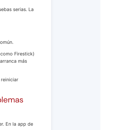
ebas serias. La
común.
 (como Firestick)
arranca más
 reiniciar
oblemas
r. En la app de