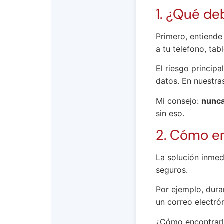
1. ¿Qué de
Primero, entiende 
a tu telefono, tabl
El riesgo principa
datos. En nuestra
Mi consejo:
nunca 
sin eso.
2. Cómo en
La solución inme
seguros.
Por ejemplo, dura
un correo electró
¿Cómo encontrar