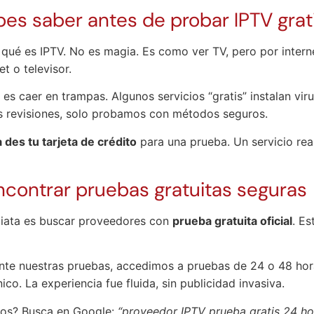
bes saber antes de probar IPTV grat
qué es IPTV. No es magia. Es como ver TV, pero por internet.
et o televisor.
l es caer en trampas. Algunos servicios “gratis” instalan vir
s revisiones, solo probamos con métodos seguros.
des tu tarjeta de crédito
para una prueba. Un servicio real
contrar pruebas gratuitas seguras
diata es buscar proveedores con
prueba gratuita oficial
. Es
nte nuestras pruebas, accedimos a pruebas de 24 o 48 hora
nico. La experiencia fue fluida, sin publicidad invasiva.
los? Busca en Google:
“proveedor IPTV prueba gratis 24 ho