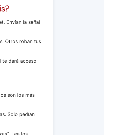
is?
 Envían la señal
us. Otros roban tus
 te dará acceso
tos son los más
s. Solo pedían
ras”
. Lee los