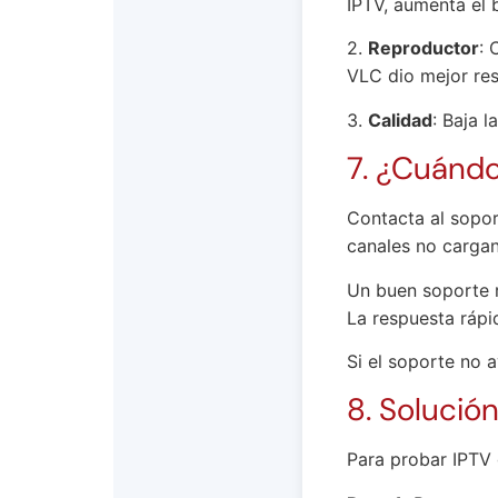
IPTV, aumenta el 
2.
Reproductor
: 
VLC dio mejor res
3.
Calidad
: Baja 
7. ¿Cuándo
Contacta al soport
canales no cargan
Un buen soporte r
La respuesta rápi
Si el soporte no
8. Solución
Para probar IPTV g