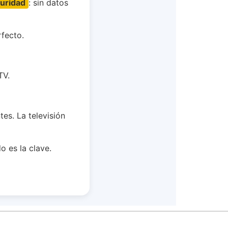
uridad
: sin datos
fecto.
TV.
es. La televisión
 es la clave.