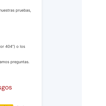
nuestras pruebas,
ror 404”) o los
iamos preguntas.
esgos