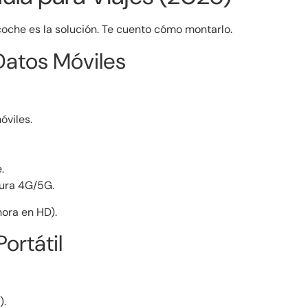
coche es la solución. Te cuento cómo montarlo.
Datos Móviles
óviles.
.
tura 4G/5G.
ora en HD).
ortátil
).