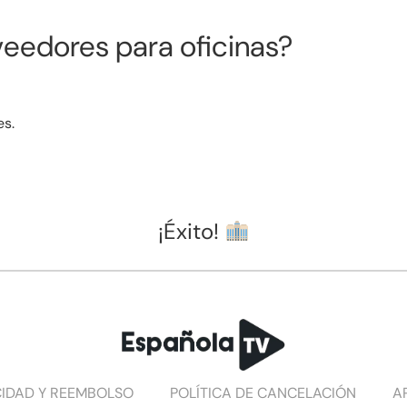
eedores para oficinas?
es.
¡Éxito!
CIDAD Y REEMBOLSO
POLÍTICA DE CANCELACIÓN
A