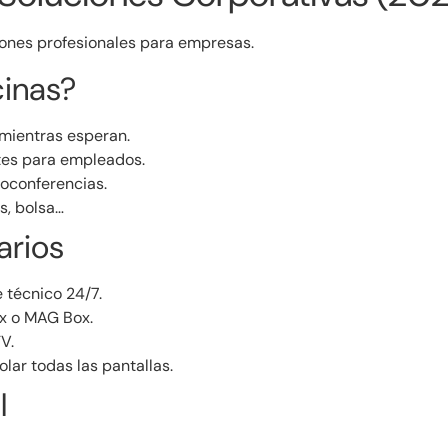
iones profesionales para empresas.
cinas?
 mientras esperan.
tes para empleados.
oconferencias.
s, bolsa…
rios
 técnico 24/7.
x o MAG Box.
V.
lar todas las pantallas.
l