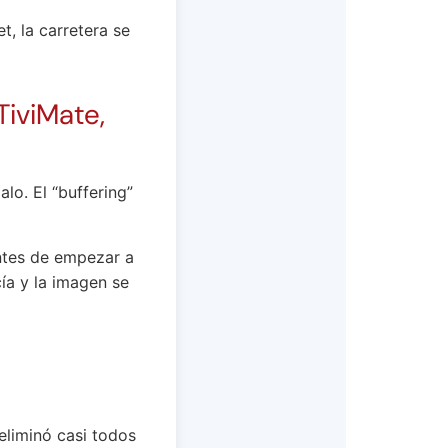
t, la carretera se
TiviMate,
lo. El “buffering”
ntes de empezar a
cía y la imagen se
 eliminó casi todos