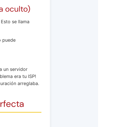
a oculto)
 Esto se llama
o puede
 un servidor
oblema era tu ISP!
uración arreglaba.
rfecta