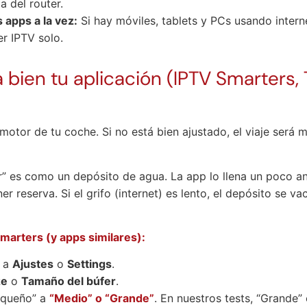
a del router.
apps a la vez:
Si hay móviles, tablets y PCs usando interne
er IPTV solo.
a bien tu aplicación (IPTV Smarters, 
otor de tu coche. Si no está bien ajustado, el viaje será ma
r” es como un depósito de agua. La app lo llena un poco a
er reserva. Si el grifo (internet) es lento, el depósito se va
marters (y apps similares):
e a
Ajustes
o
Settings
.
ze
o
Tamaño del búfer
.
equeño” a
“Medio” o “Grande”
. En nuestros tests, “Grande”