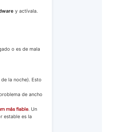
rdware
y actívala.
rgado o es de mala
 de la noche). Esto
 problema de ancho
um más fiable
. Un
r estable es la