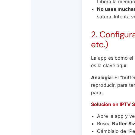
Libera la memori
No uses muchas 
satura. Intenta v
2. Configur
etc.)
La app es como el m
es la clave aquí.
Analogía:
El “buffe
reproducir, para ten
para.
Solución en IPTV S
Abre la app y v
Busca
Buffer Si
Cámbialo de “P