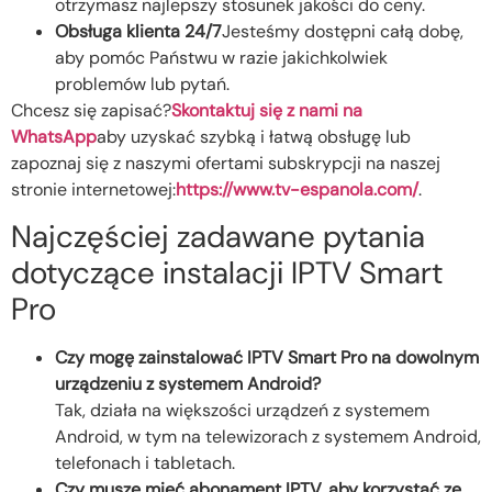
otrzymasz najlepszy stosunek jakości do ceny.
Obsługa klienta 24/7
Jesteśmy dostępni całą dobę,
aby pomóc Państwu w razie jakichkolwiek
problemów lub pytań.
Chcesz się zapisać?
Skontaktuj się z nami na
WhatsApp
aby uzyskać szybką i łatwą obsługę lub
zapoznaj się z naszymi ofertami subskrypcji na naszej
stronie internetowej:
https://www.tv-espanola.com/
.
Najczęściej zadawane pytania
dotyczące instalacji IPTV Smart
Pro
Czy mogę zainstalować IPTV Smart Pro na dowolnym
urządzeniu z systemem Android?
Tak, działa na większości urządzeń z systemem
Android, w tym na telewizorach z systemem Android,
telefonach i tabletach.
Czy muszę mieć abonament IPTV, aby korzystać ze