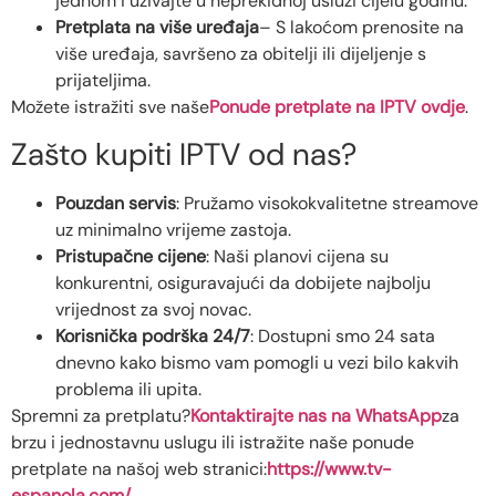
jednom i uživajte u neprekidnoj usluzi cijelu godinu.
Pretplata na više uređaja
– S lakoćom prenosite na
više uređaja, savršeno za obitelji ili dijeljenje s
prijateljima.
Možete istražiti sve naše
Ponude pretplate na IPTV ovdje
.
Zašto kupiti IPTV od nas?
Pouzdan servis
: Pružamo visokokvalitetne streamove
uz minimalno vrijeme zastoja.
Pristupačne cijene
: Naši planovi cijena su
konkurentni, osiguravajući da dobijete najbolju
vrijednost za svoj novac.
Korisnička podrška 24/7
: Dostupni smo 24 sata
dnevno kako bismo vam pomogli u vezi bilo kakvih
problema ili upita.
Spremni za pretplatu?
Kontaktirajte nas na WhatsApp
za
brzu i jednostavnu uslugu ili istražite naše ponude
pretplate na našoj web stranici:
https://www.tv-
espanola.com/
.