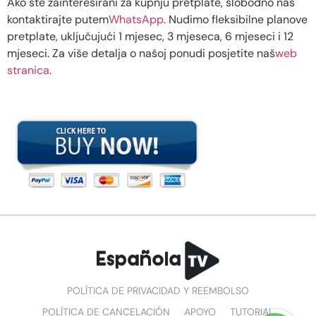
Ako ste zainteresirani za kupnju pretplate, slobodno nas
kontaktirajte putem
WhatsApp
. Nudimo fleksibilne planove
pretplate, uključujući 1 mjesec, 3 mjeseca, 6 mjeseci i 12
mjeseci. Za više detalja o našoj ponudi posjetite naš
web
stranica
.
POLÍTICA DE PRIVACIDAD Y REEMBOLSO
POLÍTICA DE CANCELACIÓN
APOYO
TUTORIAL