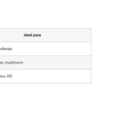
Ideal para
edianas
es, multiroom
ños, HD