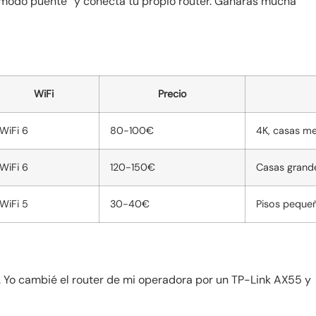
 “modo puente” y conecta tu propio router. Ganarás mucha
WiFi
Precio
WiFi 6
80-100€
4K, casas m
WiFi 6
120-150€
Casas grand
WiFi 5
30-40€
Pisos peque
V. Yo cambié el router de mi operadora por un TP-Link AX55 y