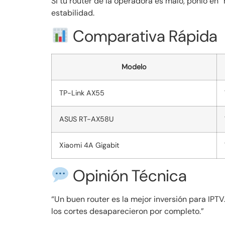
Si tu router de la operadora es malo, ponlo en
estabilidad.
Comparativa Rápida
Modelo
TP-Link AX55
ASUS RT-AX58U
Xiaomi 4A Gigabit
Opinión Técnica
“Un buen router es la mejor inversión para IPT
los cortes desaparecieron por completo.”