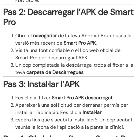
Play Store.
Pas 2: Descarregar l’APK de Smart
Pro
Obre el
navegador
de la teva Android Box i busca la
versió més recent de
Smart Pro APK
.
Visita una font confiable o el lloc web oficial de
Smart Pro per descarregar l’APK.
Un cop completada la descàrrega, troba el fitxer a la
teva
carpeta de Descàrregues
.
Pas 3: Instal·lar l’APK
Fes clic al fitxer
Smart Pro APK descarregat
.
Apareixerà una sol·licitud per demanar permís per
instal·lar l’aplicació. Fes clic a
Instal·lar
.
Espera fins que s’acabi la instal·lació. Un cop acabat,
veuràs la icona de l’aplicació a la pantalla d’inici.