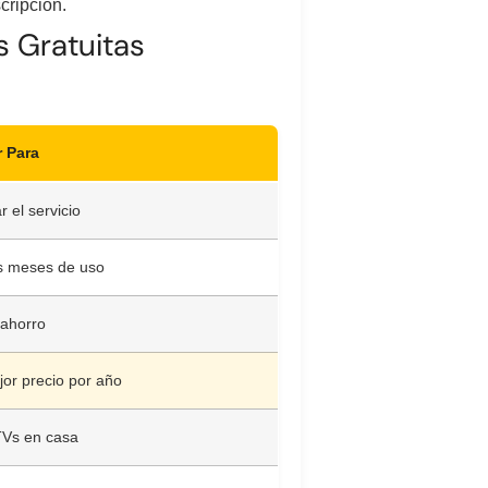
cripción.
s Gratuitas
 Para
r el servicio
s meses de uso
ahorro
jor precio por año
Vs en casa