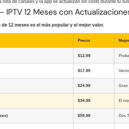
 lista de canales y la app se actualizan sin costo durante tu sus
– IPTV 12 Meses con Actualizacione
n de 12 meses es el más popular y el mejor valor.
Precio
Mejor
$12.99
Proba
$17.99
Vario
$24.99
Gran 
$34.99
El me
ses)
$59.99
Dos T