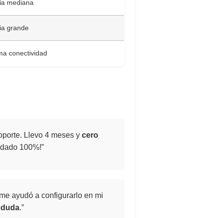
ia mediana
ia grande
a conectividad
soporte. Llevo 4 meses y
cero
endado 100%!”
7 me ayudó a configurarlo en mi
n duda
.”