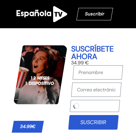
Suscribir
SUSCRÍBETE
AHORA
34.99 €
SUSCRIBIR
34.99€