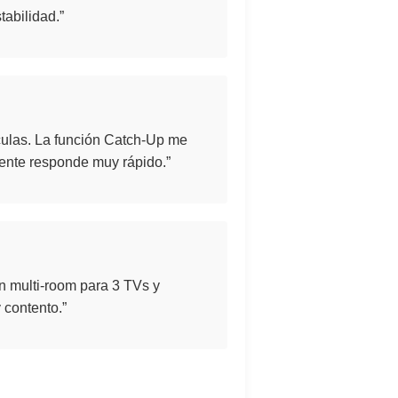
abilidad.”
ículas. La función Catch-Up me
liente responde muy rápido.”
lan multi-room para 3 TVs y
 contento.”