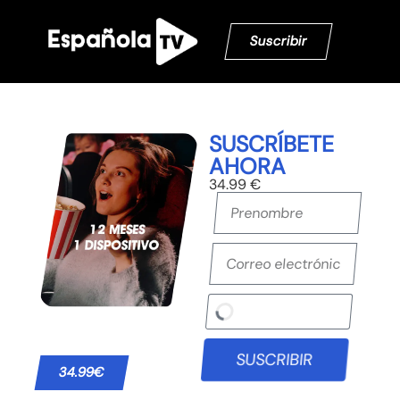
Suscribir
SUSCRÍBETE
AHORA
34.99 €
SUSCRIBIR
34.99€