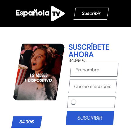
Suscribir
SUSCRÍBETE
AHORA
34.99 €
SUSCRIBIR
34.99€