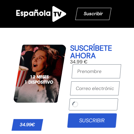
Suscribir
SUSCRÍBETE
AHORA
34.99 €
SUSCRIBIR
34.99€