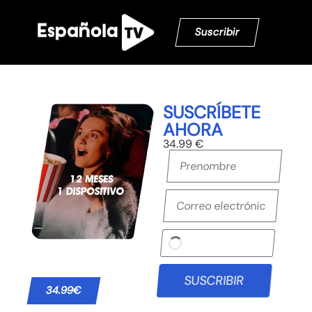
Suscribir
SUSCRÍBETE
AHORA
34.99 €
SUSCRIBIR
34.99€