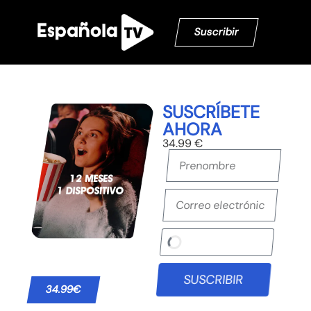
Suscribir
SUSCRÍBETE
AHORA
34.99 €
SUSCRIBIR
34.99€