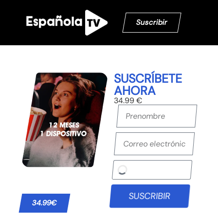
Suscribir
SUSCRÍBETE
AHORA
34.99 €
SUSCRIBIR
34.99€