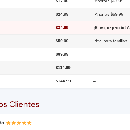
$17.99
¡Ahorras $6.00!
$24.99
¡Ahorras $59.95!
$34.99
¡El mejor precio! 
)
$59.99
Ideal para familias
)
$89.99
–
)
$114.99
–
)
$144.99
–
os Clientes
do