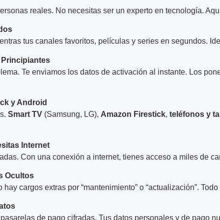
ersonas reales. No necesitas ser un experto en tecnología. Aquí
odos
entras tus canales favoritos, películas y series en segundos. Ide
Principiantes
ma. Te enviamos los datos de activación al instante. Los pones
ick y Android
as.
Smart TV
(Samsung, LG),
Amazon Firestick
,
teléfonos y t
sitas Internet
cadas. Con una conexión a internet, tienes acceso a miles de ca
s Ocultos
 hay cargos extras por “mantenimiento” o “actualización”. Todo 
atos
asarelas de pago cifradas. Tus datos personales y de pago n