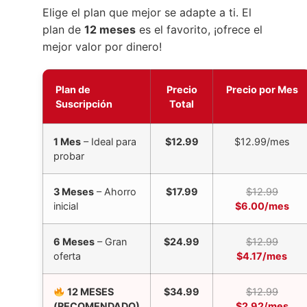
Elige el plan que mejor se adapte a ti. El
plan de
12 meses
es el favorito, ¡ofrece el
mejor valor por dinero!
Plan de
Precio
Precio por Mes
Suscripción
Total
1 Mes
– Ideal para
$12.99
$12.99/mes
probar
3 Meses
– Ahorro
$17.99
$12.99
inicial
$6.00/mes
6 Meses
– Gran
$24.99
$12.99
oferta
$4.17/mes
12 MESES
$34.99
$12.99
(RECOMENDADO)
$2.92/mes